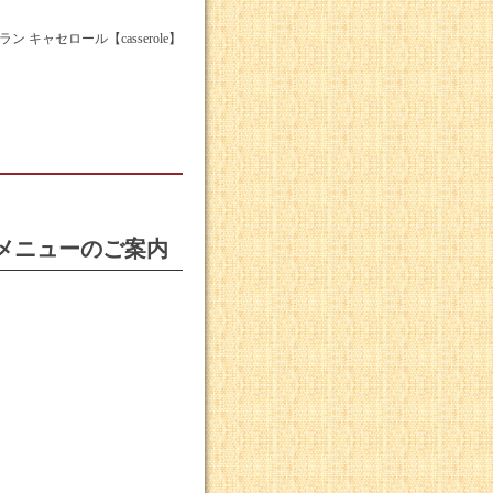
ャセロール【casserole】
限定メニューのご案内
。