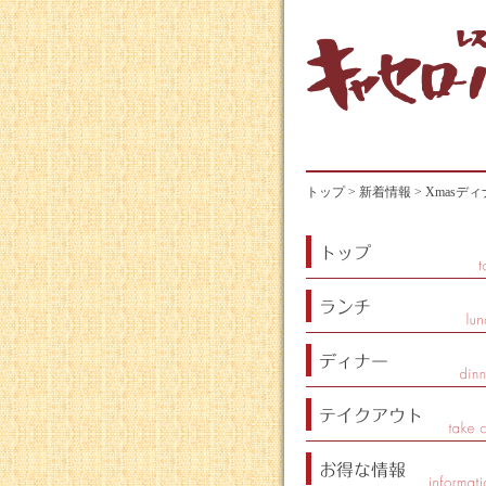
トップ
>
新着情報
> Xmasデ